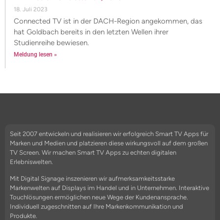
18. Juli 2023
Connected TV ist in der DACH-Region angekommen, das
hat Goldbach bereits in den letzten Wellen ihrer
Studienreihe bewiesen.
Meldung lesen »
Seit 2007 entwickeln und realisieren wir erfolgreich Smart TV Apps für
Marken und Medien und platzieren diese wirkungsvoll auf dem großen
TV Screen. Wir machen Smart TV Apps zu echten digitalen
Erlebniswelten.
Mit Digital Signage inszenieren wir aufmerksamkeitsstarke
Markenwelten auf Displays im Handel und in Unternehmen. Interaktive
Touchlösungen ermöglichen neue Wege der Kundenansprache.
Individuell zugeschnitten auf Ihre Markenkommunikation und
Produkte.