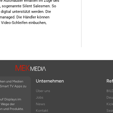
e Autohäuser erhalten im Zuge des
, sogenannte Silent Salesmen. So
digtial unterstützt werden. Die
emanaged. Die Händler können
en Video-Schleifen einbuchen,
Unternehmen
Re
arken und Medien
n Smart TV Apps zu
Über uns
BIL
Jobs
Deu
auf Displays im
News
Kic
e Wege der
on und Produkte.
Kontakt
Sea