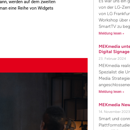
Es war uns ein 
kann, werden auf dem zweiten
von der LG-Zent
 man eine Reihe von Widgets
von LG Frankfu
Workshop über 
SmartTV zu beg
Meldung lesen »
MEKmedia unter
Digital Signage
23. Februar 2024
MEKmedia realisi
Spezialist die U
Media Strategie 
angeschlossenen
Meldung lesen »
MEKmedia News
14. November 2023
Smart und conne
Plattformstudi