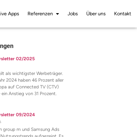
ive Apps
Referenzen
Jobs
Über uns
Kontakt
ungen
letter 02/2025
lt als wichtigster Werbeträger.
ahr 2024 haben 46 Prozent aller
ropa auf Connected TV (CTV)
 ein Anstieg von 31 Prozent.
letter 09/2024
4
von group m und Samsung Ads
 Nutzungstrends aufgezeigt. Es