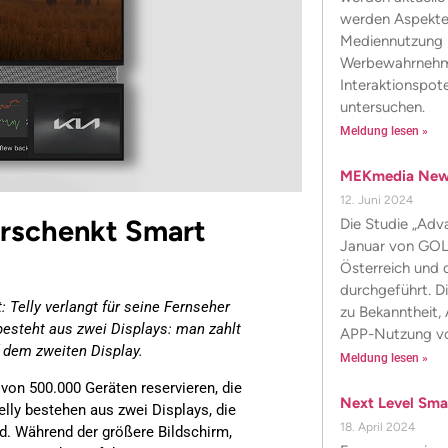
werden Aspekte 
Mediennutzung b
Werbewahrnehm
Interaktionspot
untersuchen.
Meldung lesen »
MEKmedia News
12. Juni 2024
erschenkt Smart
Die Studie „Ad
Januar von GOL
Österreich und d
durchgeführt. 
: Telly verlangt für seine Fernseher
zu Bekanntheit, 
besteht aus zwei Displays: man zahlt
APP-Nutzung vo
 dem zweiten Display.
Meldung lesen »
von 500.000 Geräten reservieren, die
Next Level Sma
lly bestehen aus zwei Displays, die
18. April 2024
nd. Während der größere Bildschirm,