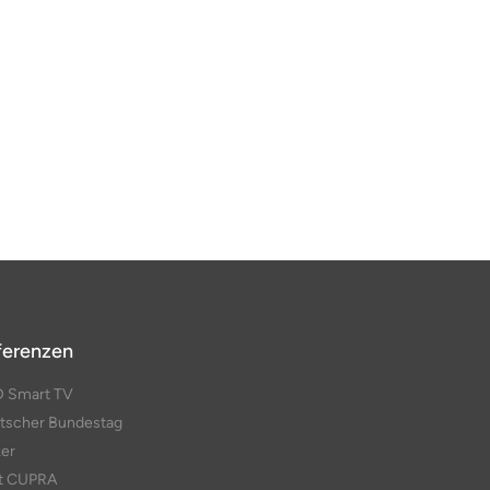
ferenzen
D Smart TV
tscher Bundestag
ker
t CUPRA