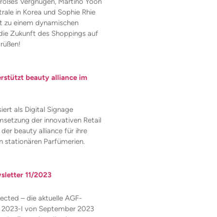
großes Vergnügen, Martino Yoon
rale in Korea und Sophie Rhie
rt zu einem dynamischen
die Zukunft des Shoppings auf
rüßen!
stützt beauty alliance im
ert als Digital Signage
msetzung der innovativen Retail
der beauty alliance für ihre
 stationären Parfümerien.
letter 11/2023
cted – die aktuelle AGF-
e 2023-I von September 2023