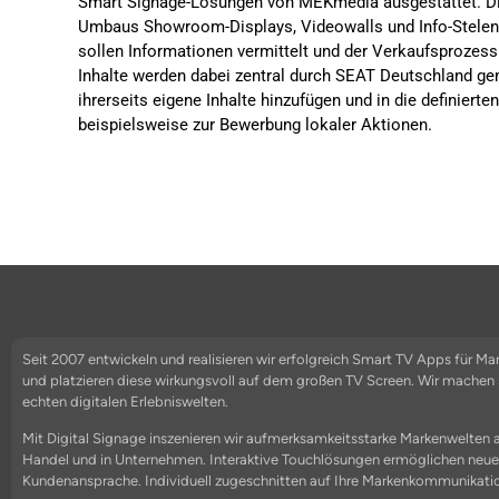
Smart Signage-Lösungen von MEKmedia ausgestattet. Di
Umbaus Showroom-Displays, Videowalls und Info-Stelen
sollen Informationen vermittelt und der Verkaufsprozess 
Inhalte werden dabei zentral durch SEAT Deutschland g
ihrerseits eigene Inhalte hinzufügen und in die definiert
beispielsweise zur Bewerbung lokaler Aktionen.
Seit 2007 entwickeln und realisieren wir erfolgreich Smart TV Apps für M
und platzieren diese wirkungsvoll auf dem großen TV Screen. Wir mache
echten digitalen Erlebniswelten.
Mit Digital Signage inszenieren wir aufmerksamkeitsstarke Markenwelten 
Handel und in Unternehmen. Interaktive Touchlösungen ermöglichen neu
Kundenansprache. Individuell zugeschnitten auf Ihre Markenkommunikati