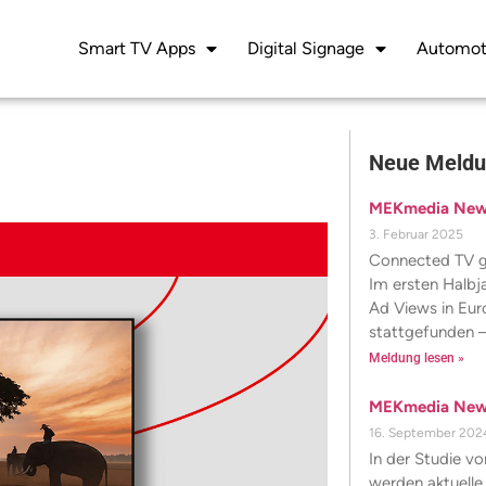
Smart TV Apps
Digital Signage
Automot
Neue Meld
MEKmedia News
3. Februar 2025
Connected TV gi
Im ersten Halbj
Ad Views in Eu
stattgefunden –
Meldung lesen »
MEKmedia News
16. September 202
In der Studie 
werden aktuelle