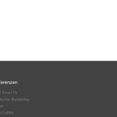
ferenzen
D Smart TV
tscher Bundestag
ker
t CUPRA