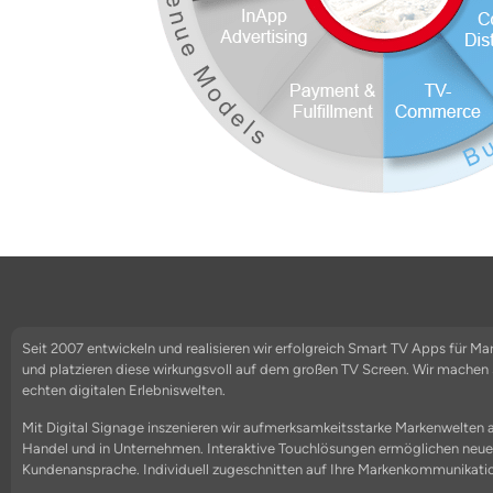
Seit 2007 entwickeln und realisieren wir erfolgreich Smart TV Apps für M
und platzieren diese wirkungsvoll auf dem großen TV Screen. Wir mache
echten digitalen Erlebniswelten.
Mit Digital Signage inszenieren wir aufmerksamkeitsstarke Markenwelten 
Handel und in Unternehmen. Interaktive Touchlösungen ermöglichen neu
Kundenansprache. Individuell zugeschnitten auf Ihre Markenkommunikati