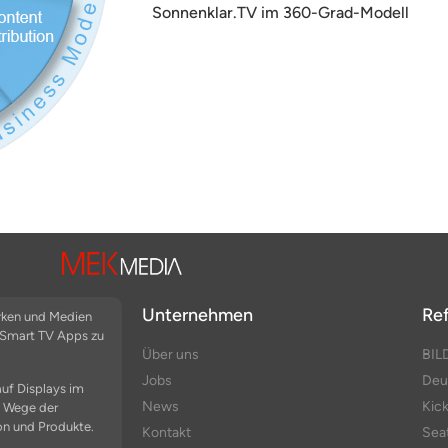
Sonnenklar.TV im 360-Grad-Modell
Unternehmen
Re
arken und Medien
n Smart TV Apps zu
Über uns
BIL
Jobs
Deu
auf Displays im
News
Kic
e Wege der
on und Produkte.
Kontakt
Sea