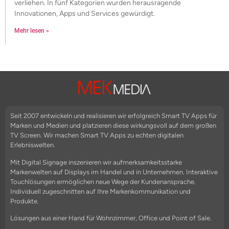
verliehen. In fünf Kategorien wurden herausragende
Innovationen, Apps und Services gewürdigt.
Mehr lesen »
Seit 2007 entwickeln und realisieren wir erfolgreich Smart TV Apps für
Marken und Medien und platzieren diese wirkungsvoll auf dem großen
TV Screen. Wir machen Smart TV Apps zu echten digitalen
Erlebniswelten.
Mit Digital Signage inszenieren wir aufmerksamkeitsstarke
Markenwelten auf Displays im Handel und in Unternehmen. Interaktive
Touchlösungen ermöglichen neue Wege der Kundenansprache.
Individuell zugeschnitten auf Ihre Markenkommunikation und
Produkte.
Lösungen aus einer Hand für Wohnzimmer, Office und Point of Sale.