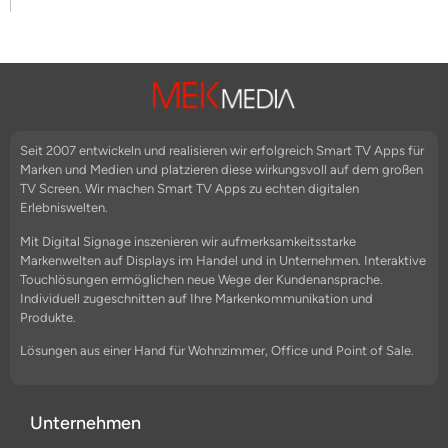
Seit 2007 entwickeln und realisieren wir erfolgreich Smart TV Apps für
Marken und Medien und platzieren diese wirkungsvoll auf dem großen
TV Screen. Wir machen Smart TV Apps zu echten digitalen
Erlebniswelten.
Mit Digital Signage inszenieren wir aufmerksamkeitsstarke
Markenwelten auf Displays im Handel und in Unternehmen. Interaktive
Touchlösungen ermöglichen neue Wege der Kundenansprache.
Individuell zugeschnitten auf Ihre Markenkommunikation und
Produkte.
Lösungen aus einer Hand für Wohnzimmer, Office und Point of Sale.
Unternehmen