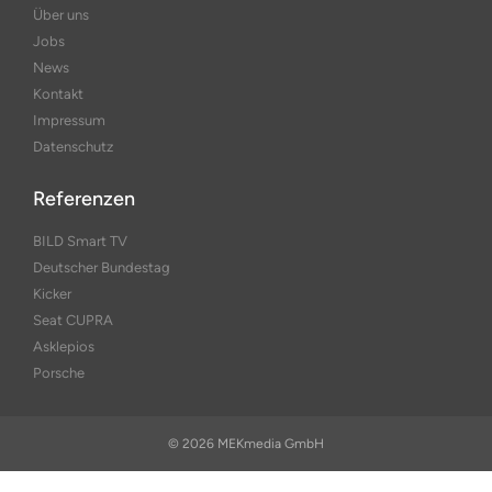
Über uns
Jobs
News
Kontakt
Impressum
Datenschutz
Referenzen
BILD Smart TV
Deutscher Bundestag
Kicker
Seat CUPRA
Asklepios
Porsche
© 2026 MEKmedia GmbH