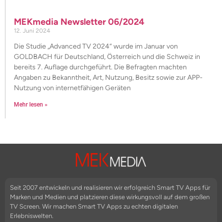
MEKmedia Newsletter 06/2024
12. Juni 2024
Die Studie „Advanced TV 2024“ wurde im Januar von
GOLDBACH für Deutschland, Österreich und die Schweiz in
bereits 7. Auflage durchgeführt. Die Befragten machten
Angaben zu Bekanntheit, Art, Nutzung, Besitz sowie zur APP-
Nutzung von internetfähigen Geräten
Mehr lesen »
Seit 2007 entwickeln und realisieren wir erfolgreich Smart TV Apps für
Marken und Medien und platzieren diese wirkungsvoll auf dem großen
TV Screen. Wir machen Smart TV Apps zu echten digitalen
Erlebniswelten.