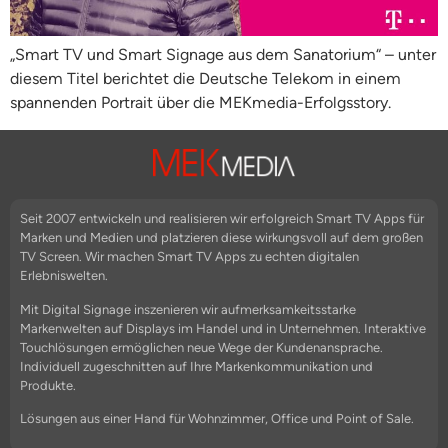
„Smart TV und Smart Signage aus dem Sanatorium“ – unter
diesem Titel berichtet die Deutsche Telekom in einem
spannenden Portrait über die MEKmedia-Erfolgsstory.
Seit 2007 entwickeln und realisieren wir erfolgreich Smart TV Apps für
Marken und Medien und platzieren diese wirkungsvoll auf dem großen
TV Screen. Wir machen Smart TV Apps zu echten digitalen
Erlebniswelten.
Mit Digital Signage inszenieren wir aufmerksamkeitsstarke
Markenwelten auf Displays im Handel und in Unternehmen. Interaktive
Touchlösungen ermöglichen neue Wege der Kundenansprache.
Individuell zugeschnitten auf Ihre Markenkommunikation und
Produkte.
Lösungen aus einer Hand für Wohnzimmer, Office und Point of Sale.