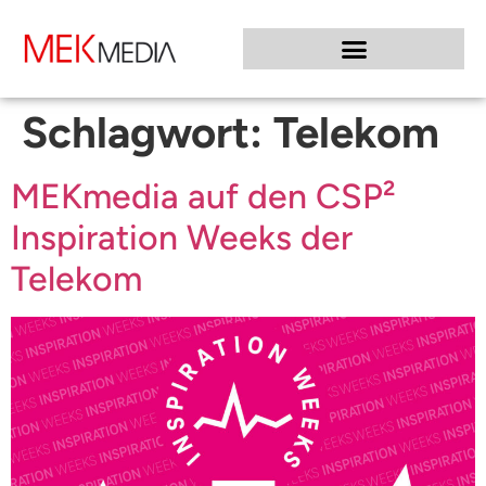
Schlagwort:
Telekom
MEKmedia auf den CSP²
Inspiration Weeks der
Telekom