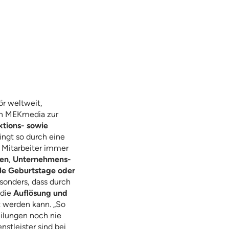
ör weltweit,
on MEKmedia zur
tions- sowie
ngt so durch eine
 Mitarbeiter immer
en
,
Unternehmens-
le Geburtstage oder
esonders, dass durch
 die
Auflösung und
 werden kann. „So
eilungen noch nie
stleister sind bei