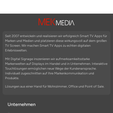
Seit 2007 entwickeln und realisieren wir erfolgreich Smart TV Apps für
Marken und Medien und platzieren diese wirkungsvoll auf dem großen
TV Screen. Wir machen Smart TV Apps zu echten digitalen
Erlebniswelten.
Mit Digital Signage inszenieren wir aufmerksamkeitsstarke
Markenwelten auf Displays im Handel und in Unternehmen. Interaktive
Touchlösungen ermöglichen neue Wege der Kundenansprache.
Individuell zugeschnitten auf Ihre Markenkommunikation und
Produkte.
Lösungen aus einer Hand für Wohnzimmer, Office und Point of Sale.
Unternehmen