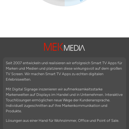
Seit 2007 entwickeln und realisieren wir erfolgreich Smart TV Apps für
Marken und Medien und platzieren diese wirkungsvoll auf dem großen
TV Screen. Wir machen Smart TV Apps zu echten digitalen
Erlebniswelten.
Mit Digital Signage inszenieren wir aufmerksamkeitsstarke
Markenwelten auf Displays im Handel und in Unternehmen. Interaktive
Touchlösungen ermöglichen neue Wege der Kundenansprache.
Individuell zugeschnitten auf Ihre Markenkommunikation und
Produkte.
Lösungen aus einer Hand für Wohnzimmer, Office und Point of Sale.