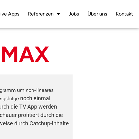
ive Apps
Referenzen
Jobs
Über uns
Kontakt
DMAX
rogramm um non-lineares
noch einmal
ingsfolge
Durch die TV App werden
auer profitiert durch die
weise durch Catchup-Inhalte.